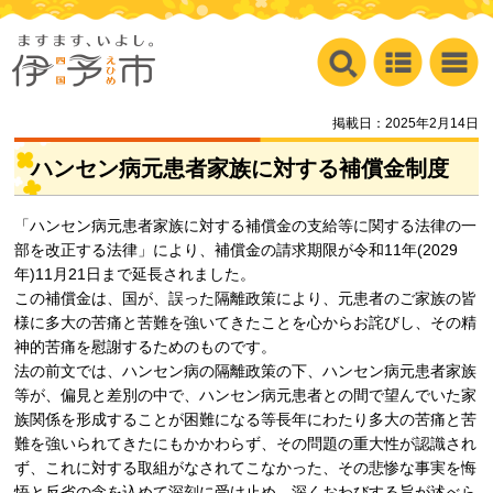
掲載日：2025年2月14日
ハンセン病元患者家族に対する補償金制度
「ハンセン病元患者家族に対する補償金の支給等に関する法律の一
部を改正する法律」により、補償金の請求期限が令和11年(2029
年)11月21日まで延長されました。
この補償金は、国が、誤った隔離政策により、元患者のご家族の皆
様に多大の苦痛と苦難を強いてきたことを心からお詫びし、その精
神的苦痛を慰謝するためのものです。
法の前文では、ハンセン病の隔離政策の下、ハンセン病元患者家族
等が、偏見と差別の中で、ハンセン病元患者との間で望んでいた家
族関係を形成することが困難になる等長年にわたり多大の苦痛と苦
難を強いられてきたにもかかわらず、その問題の重大性が認識され
ず、これに対する取組がなされてこなかった、その悲惨な事実を悔
悟と反省の念を込めて深刻に受け止め、深くおわびする旨が述べら