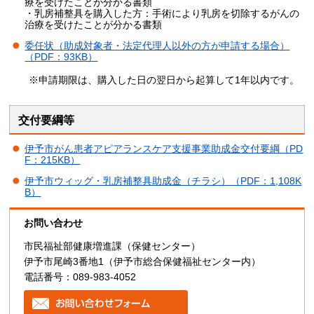
療を受けたことが分かる書類
・乳房補整具を購入した方：手術により乳房を切除するがんの
治療を受けたことが分かる書類
委任状（助成対象者・法定代理人以外の方が申請する場合）
（PDF：93KB）
※申請期限は、購入した日の翌日から起算して1年以内です。
交付要綱等
伊予市がん患者アピアランスケア支援事業助成金交付要綱（PD
F：215KB）
伊予市ウィッグ・乳房補整具助成金（チラシ）（PDF：1,108K
B）
お問い合わせ
市民福祉部健康増進課（保健センター）
伊予市尾崎3番地1（伊予市総合保健福祉センター内）
電話番号：089-983-4052