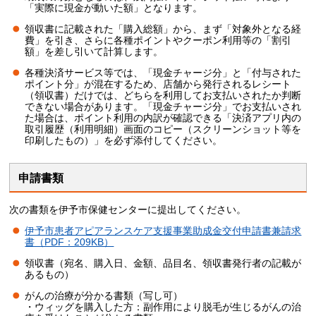
「実際に現金が動いた額」となります。
領収書に記載された「購入総額」から、まず「対象外となる経
費」を引き、さらに各種ポイントやクーポン利用等の「割引
額」を差し引いて計算します。
各種決済サービス等では、「現金チャージ分」と「付与された
ポイント分」が混在するため、店舗から発行されるレシート
（領収書）だけでは、どちらを利用してお支払いされたか判断
できない場合があります。「現金チャージ分」でお支払いされ
た場合は、ポイント利用の内訳が確認できる「決済アプリ内の
取引履歴（利用明細）画面のコピー（スクリーンショット等を
印刷したもの）」を必ず添付してください。
申請書類
次の書類を伊予市保健センターに提出してください。
伊予市患者アピアランスケア支援事業助成金交付申請書兼請求
書（PDF：209KB）
領収書（宛名、購入日、金額、品目名、領収書発行者の記載が
あるもの）
がんの治療が分かる書類（写し可）
・ウィッグを購入した方：副作用により脱毛が生じるがんの治