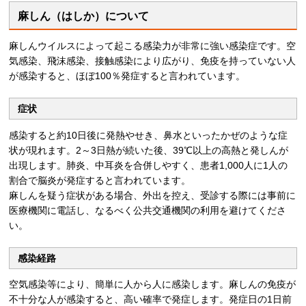
麻しん（はしか）について
麻しんウイルスによって起こる感染力が非常に強い感染症です。空
気感染、飛沫感染、接触感染により広がり、免疫を持っていない人
が感染すると、ほぼ100％発症すると言われています。
症状
感染すると約10日後に発熱やせき、鼻水といったかぜのような症
状が現れます。2～3日熱が続いた後、39℃以上の高熱と発しんが
出現します。肺炎、中耳炎を合併しやすく、患者1,000人に1人の
割合で脳炎が発症すると言われています。
麻しんを疑う症状がある場合、外出を控え、受診する際には事前に
医療機関に電話し、なるべく公共交通機関の利用を避けてくださ
い。
感染経路
空気感染等により、簡単に人から人に感染します。麻しんの免疫が
不十分な人が感染すると、高い確率で発症します。発症日の1日前