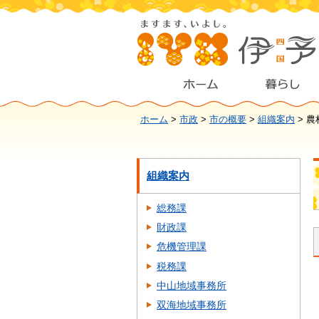
ホーム
>
市政
>
市の概要
>
組織案内
> 
組織案内
総務課
財政課
危機管理課
税務課
中山地域事務所
双海地域事務所