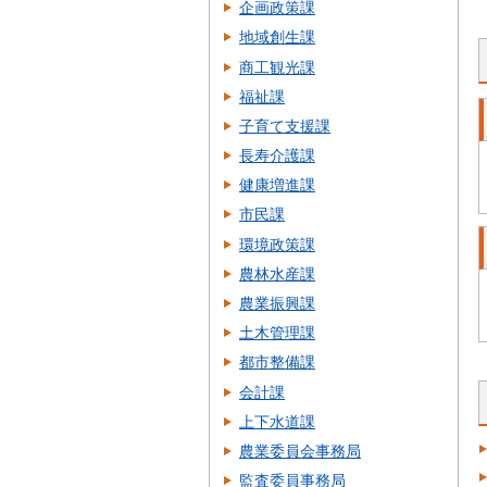
企画政策課
地域創生課
商工観光課
福祉課
子育て支援課
長寿介護課
健康増進課
市民課
環境政策課
農林水産課
農業振興課
土木管理課
都市整備課
会計課
上下水道課
農業委員会事務局
監査委員事務局