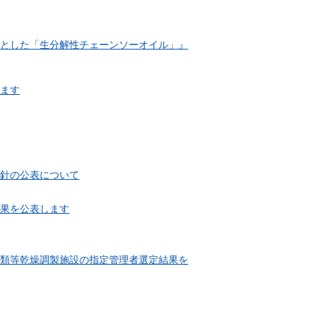
とした「生分解性チェーンソーオイル」』
ます
針の公表について
果を公表します
類等乾燥調製施設の指定管理者選定結果を