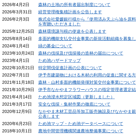
2026年4月2日
森林の土地の所有者届出制度について
2026年3月31日
経営管理権集積計画を公告します
2026年2月3日
株式会社愛媛銀行様から『使用済み天ぷら油を原料
を寄贈いただきました
2025年12月25日
森林環境譲与税の使途を公表します
2025年8月14日
多面的機能支払交付金事業の新規活動組織を募集し
2024年1月4日
緑の募金について
2023年10月24日
森林の伐採及び伐採後の造林の届出について
2023年4月1日
ため池ハザードマップ
2022年10月21日
特定間伐促進計画の公表について
2022年7月1日
伊予市建築物における木材の利用の促進に関する方
2021年11月18日
森林・山村多面的機能発揮対策交付金事業について
2021年10月29日
伊予市なかやまフラワーハウスの指定管理者選定結
2021年4月14日
ため池浸水想定区域図（更新しました）
2021年3月17日
安全な伐採・集材作業の徹底について
2020年12月9日
なかやま木材工芸品等加工販売施設及びなかやま穀
公表します
2020年6月23日
ため池マップ・ため池データベースについて
2018年10月1日
農地中間管理機構関連農地整備事業について