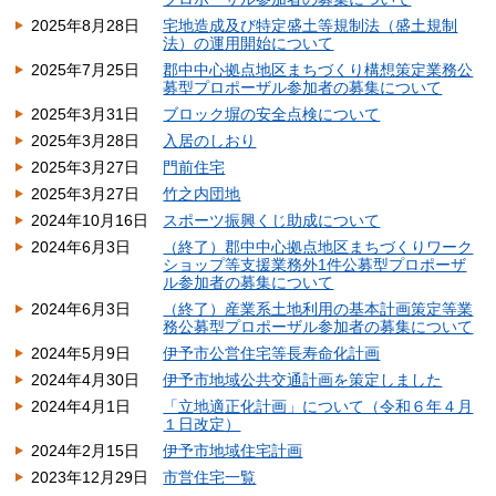
2025年8月28日
宅地造成及び特定盛土等規制法（盛土規制
法）の運用開始について
2025年7月25日
郡中中心拠点地区まちづくり構想策定業務公
募型プロポーザル参加者の募集について
2025年3月31日
ブロック塀の安全点検について
2025年3月28日
入居のしおり
2025年3月27日
門前住宅
2025年3月27日
竹之内団地
2024年10月16日
スポーツ振興くじ助成について
2024年6月3日
（終了）郡中中心拠点地区まちづくりワーク
ショップ等支援業務外1件公募型プロポーザ
ル参加者の募集について
2024年6月3日
（終了）産業系土地利用の基本計画策定等業
務公募型プロポーザル参加者の募集について
2024年5月9日
伊予市公営住宅等長寿命化計画
2024年4月30日
伊予市地域公共交通計画を策定しました
2024年4月1日
「立地適正化計画」について（令和６年４月
１日改定）
2024年2月15日
伊予市地域住宅計画
2023年12月29日
市営住宅一覧