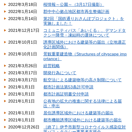
2022年3月18日
桜情報～公園～（3月17日撮影）
2022年1月14日
郡中中心拠点地区都市再生整備計画
2022年1月14日
第2回「国鉄通りおさんぽプロジェクト」を
実施しました！
2021年12月17日
コミュニティバス「あいくる」、デマンドタ
クシー降雪・凍結時の運休について
2021年10月1日
誘導区域外における建築等の届出（立地適正
化計画関係）
2021年10月1日
景観重要建造物（Structures of cityscape imp
ortance）
2021年3月26日
経営戦略
2021年3月17日
開発行為について
2021年3月17日
航空法による建築物等の高さ制限について
2021年1月1日
都市計画法第53条許可申請
2021年1月1日
都市計画証明書交付申請
2021年1月1日
公有地の拡大の推進に関する法律による届
出・申出
2021年1月1日
居住誘導区域外における建築等の届出
2021年1月1日
都市機能誘導区域外における建築等の届出
2020年12月26日
［終了］伊予市新型コロナウイルス感染症対
策バス・タクシー事業者支援金