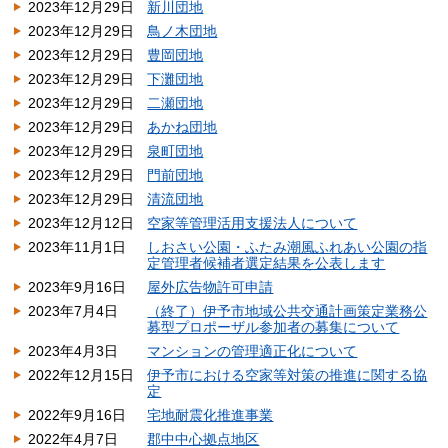
2023年12月29日
新川団地
2023年12月29日
鳥ノ木団地
2023年12月29日
豊岡団地
2023年12月29日
下灘団地
2023年12月29日
二瀬団地
2023年12月29日
あかね団地
2023年12月29日
泉町団地
2023年12月29日
門前団地
2023年12月29日
清流団地
2023年12月12日
空家等管理活用支援法人について
2023年11月1日
しおさい公園・ふたみ潮風ふれあい公園の指
定管理者候補者選定結果を公表します
2023年9月16日
屋外広告物許可申請
2023年7月4日
（終了）伊予市地域公共交通計画策定業務公
募型プロポーザル参加者の募集について
2023年4月3日
マンションの管理適正化について
2022年12月15日
伊予市における空家等対策の推進に関する協
定
2022年9月16日
宅地耐震化推進事業
2022年4月7日
郡中中心拠点地区