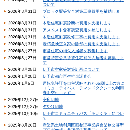
ついて
2026年3月31日
ブロック塀等安全対策工事費用を補助しま
す。
2026年3月31日
木造住宅耐震診断の費用を支援します
2026年3月31日
アスベスト含有調査費用を補助します
2026年3月31日
木造住宅耐震改修工事の費用を支援します
2026年3月31日
老朽危険空き家の除却の費用を支援します
2026年3月27日
市営住宅の補欠入居者を募集します
2026年3月27日
市営特定公共賃貸住宅補欠入居者を募集しま
す
2026年3月25日
伊予市空家等対策計画について
2026年1月28日
伊予市都市再生推進調査会
2026年1月5日
運転免許証を自主返納された65歳以上の方に
コミュニティバス・デマンドタクシーの利用
券を交付します。
2025年12月27日
安広団地
2025年12月27日
夕やけ団地
2025年10月10日
伊予市コミュニティバス「あいくる」につい
て
2025年8月28日
産業系土地利用区画整理事業調査業務公募型
プロポーザル参加者の募集について