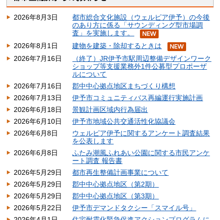
2026年8月3日
都市総合文化施設（ウェルピア伊予）の今後
のあり方に係る「サウンディング型市場調
査」を実施します。
2026年8月1日
建物を建築・除却するときは
2026年7月16日
（終了）JR伊予市駅周辺整備デザインワーク
ショップ等支援業務外1件公募型プロポーザ
ルについて
2026年7月16日
郡中中心拠点地区まちづくり構想
2026年7月13日
伊予市コミュニティバス再編運行実施計画
2026年6月18日
景観計画区域内行為届出
2026年6月10日
伊予市地域公共交通活性化協議会
2026年6月8日
ウェルピア伊予に関するアンケート調査結果
を公表します
2026年6月8日
ふたみ潮風ふれあい公園に関する市民アンケ
ート調査 報告書
2026年5月29日
都市再生整備計画事業について
2026年5月29日
郡中中心拠点地区（第2期）
2026年5月29日
郡中中心拠点地区（第3期）
2026年5月22日
伊予市デマンドタクシー「スマイル号」
2026年4月1日
住宅耐震化緊急促進アクションプログラムに