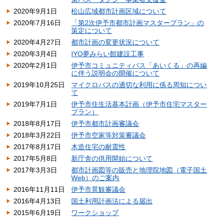
2020年9月1日
松山広域都市計画区域について
2020年7月16日
「第2次伊予市都市計画マスタープラン」の
策定について
2020年4月27日
都市計画の変更状況について
2020年3月4日
IYO夢みらい館建設工事
2020年2月1日
伊予市コミュニティバス「あいくる」の再編
に伴う説明会の開催について
2019年10月25日
マイクロバスの適切な利用に係る周知につい
て
2019年7月1日
伊予市住生活基本計画（伊予市住宅マスター
プラン）
2018年8月17日
伊予市都市計画審議会
2018年3月22日
伊予市空家等対策審議会
2017年8月17日
木造住宅の耐震性
2017年5月8日
新庁舎の供用開始について
2017年3月3日
都市計画図等の販売と地理院地図（電子国土
Web）のご案内
2016年11月11日
伊予市景観審議会
2016年4月13日
国土利用計画法による届出
2015年6月19日
ワークショップ