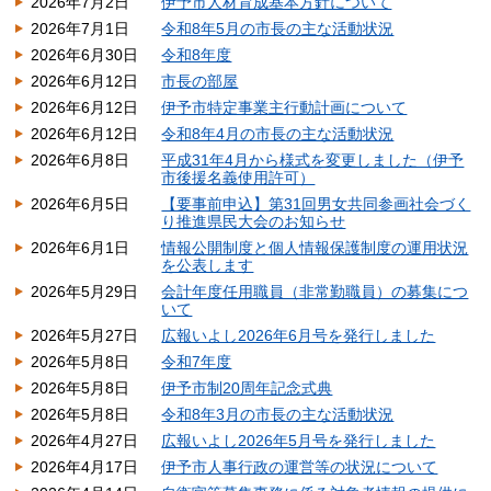
2026年7月2日
伊予市人材育成基本方針について
2026年7月1日
令和8年5月の市長の主な活動状況
2026年6月30日
令和8年度
2026年6月12日
市長の部屋
2026年6月12日
伊予市特定事業主行動計画について
2026年6月12日
令和8年4月の市長の主な活動状況
2026年6月8日
平成31年4月から様式を変更しました（伊予
市後援名義使用許可）
2026年6月5日
【要事前申込】第31回男女共同参画社会づく
り推進県民大会のお知らせ
2026年6月1日
情報公開制度と個人情報保護制度の運用状況
を公表します
2026年5月29日
会計年度任用職員（非常勤職員）の募集につ
いて
2026年5月27日
広報いよし2026年6月号を発行しました
2026年5月8日
令和7年度
2026年5月8日
伊予市制20周年記念式典
2026年5月8日
令和8年3月の市長の主な活動状況
2026年4月27日
広報いよし2026年5月号を発行しました
2026年4月17日
伊予市人事行政の運営等の状況について