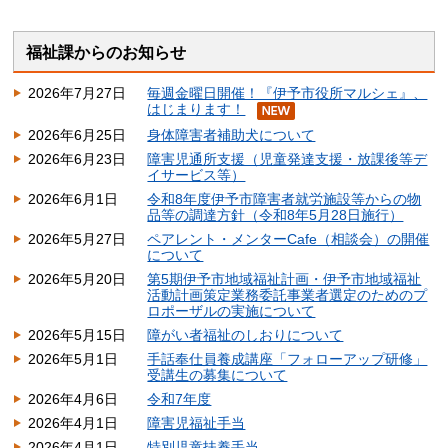
福祉課からのお知らせ
2026年7月27日
毎週金曜日開催！『伊予市役所マルシェ』、
はじまります！
2026年6月25日
身体障害者補助犬について
2026年6月23日
障害児通所支援（児童発達支援・放課後等デ
イサービス等）
2026年6月1日
令和8年度伊予市障害者就労施設等からの物
品等の調達方針（令和8年5月28日施行）
2026年5月27日
ペアレント・メンターCafe（相談会）の開催
について
2026年5月20日
第5期伊予市地域福祉計画・伊予市地域福祉
活動計画策定業務委託事業者選定のためのプ
ロポーザルの実施について
2026年5月15日
障がい者福祉のしおりについて
2026年5月1日
手話奉仕員養成講座「フォローアップ研修」
受講生の募集について
2026年4月6日
令和7年度
2026年4月1日
障害児福祉手当
2026年4月1日
特別児童扶養手当