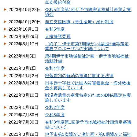
点支援給付金
2023年10月23日
令和5年度第1回伊予市障害者福祉計画策定審
議会
2023年10月20日
自立支援医療（更生医療）給付制度
2023年10月1日
令和5年度
2023年6月29日
人権擁護委員
2023年5月17日
（終了）伊予市第7期障がい福祉計画等策定
業務プロポーザルの実施について
2023年4月5日
第4期伊予市地域福祉計画・伊予市地域福祉
活動計画
2023年3月1日
令和4年度
2022年11月2日
部落差別の解消の推進に関する法律
2022年8月24日
日本赤十字社では国内災害義援金・海外救援
金を募集しています
2022年8月10日
戦没者遺骨の身元特定のためのDNA鑑定を実
施しています
2022年1月19日
令和2年度
2021年7月30日
令和3年度
2021年7月30日
令和3年度第1回伊予市地域福祉計画策定審議
会について
2021年3月19日
伊予市第3次障がい者計画・第6期障がい福祉