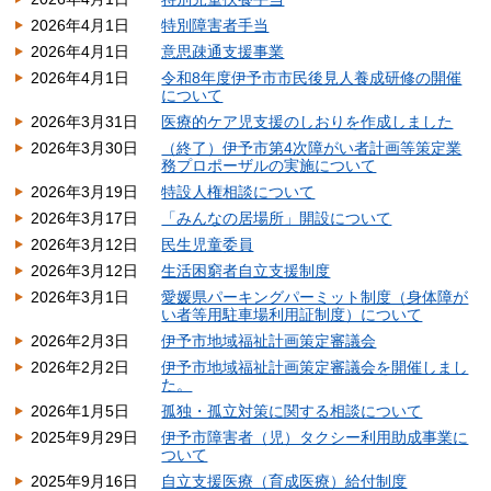
2026年4月1日
特別障害者手当
2026年4月1日
意思疎通支援事業
2026年4月1日
令和8年度伊予市市民後見人養成研修の開催
について
2026年3月31日
医療的ケア児支援のしおりを作成しました
2026年3月30日
（終了）伊予市第4次障がい者計画等策定業
務プロポーザルの実施について
2026年3月19日
特設人権相談について
2026年3月17日
「みんなの居場所」開設について
2026年3月12日
民生児童委員
2026年3月12日
生活困窮者自立支援制度
2026年3月1日
愛媛県パーキングパーミット制度（身体障が
い者等用駐車場利用証制度）について
2026年2月3日
伊予市地域福祉計画策定審議会
2026年2月2日
伊予市地域福祉計画策定審議会を開催しまし
た。
2026年1月5日
孤独・孤立対策に関する相談について
2025年9月29日
伊予市障害者（児）タクシー利用助成事業に
ついて
2025年9月16日
自立支援医療（育成医療）給付制度