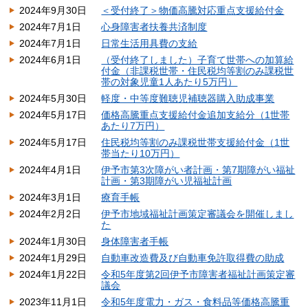
2024年9月30日
＜受付終了＞物価高騰対応重点支援給付金
2024年7月1日
心身障害者扶養共済制度
2024年7月1日
日常生活用具費の支給
2024年6月1日
（受付終了しました）子育て世帯への加算給
付金（非課税世帯・住民税均等割のみ課税世
帯の対象児童1人あたり5万円）
2024年5月30日
軽度・中等度難聴児補聴器購入助成事業
2024年5月17日
価格高騰重点支援給付金追加支給分（1世帯
あたり7万円）
2024年5月17日
住民税均等割のみ課税世帯支援給付金（1世
帯当たり10万円）
2024年4月1日
伊予市第3次障がい者計画・第7期障がい福祉
計画・第3期障がい児福祉計画
2024年3月1日
療育手帳
2024年2月2日
伊予市地域福祉計画策定審議会を開催しまし
た
2024年1月30日
身体障害者手帳
2024年1月29日
自動車改造費及び自動車免許取得費の助成
2024年1月22日
令和5年度第2回伊予市障害者福祉計画策定審
議会
2023年11月1日
令和5年度電力・ガス・食料品等価格高騰重