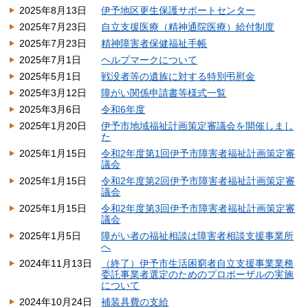
2025年8月13日
伊予地区更生保護サポートセンター
2025年7月23日
自立支援医療（精神通院医療）給付制度
2025年7月23日
精神障害者保健福祉手帳
2025年7月1日
ヘルプマークについて
2025年5月1日
戦没者等の遺族に対する特別弔慰金
2025年3月12日
障がい関係申請書等様式一覧
2025年3月6日
令和6年度
2025年1月20日
伊予市地域福祉計画策定審議会を開催しまし
た
2025年1月15日
令和2年度第1回伊予市障害者福祉計画策定審
議会
2025年1月15日
令和2年度第2回伊予市障害者福祉計画策定審
議会
2025年1月15日
令和2年度第3回伊予市障害者福祉計画策定審
議会
2025年1月5日
障がい者の福祉相談は障害者相談支援事業所
へ
2024年11月13日
（終了）伊予市生活困窮者自立支援事業業務
委託事業者選定のためのプロポーザルの実施
について
2024年10月24日
補装具費の支給