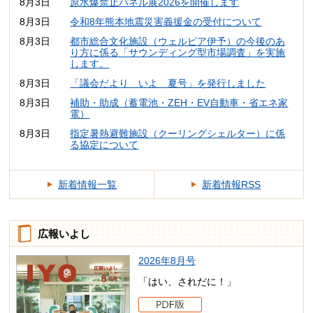
8月3日
原水爆禁止パネル展2026を開催します
8月3日
令和8年熊本地震災害義援金の受付について
8月3日
都市総合文化施設（ウェルピア伊予）の今後のあ
り方に係る「サウンディング型市場調査」を実施
します。
8月3日
「議会だより いよ 夏号」を発行しました
8月3日
補助・助成（蓄電池・ZEH・EV自動車・省エネ家
電）
8月3日
指定暑熱避難施設（クーリングシェルター）に係
る協定について
新着情報一覧
新着情報RSS
広報いよし
2026年8月号
「はい、されだに！」