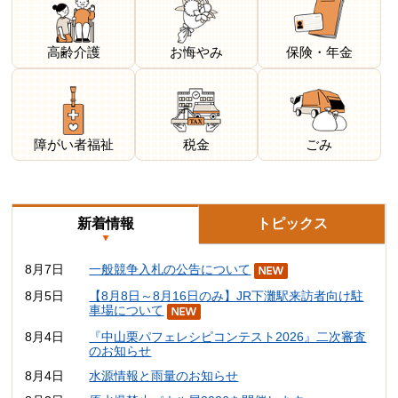
高齢介護
お悔やみ
保険・年金
障がい者福祉
税金
ごみ
新着情報
トピックス
8月7日
一般競争入札の公告について
8月5日
【8月8日～8月16日のみ】JR下灘駅来訪者向け駐
車場について
8月4日
『中山栗パフェレシピコンテスト2026』二次審査
のお知らせ
8月4日
水源情報と雨量のお知らせ