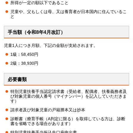
所得が一定の額以下であること
児童や、父もしくは母、又は養育者が日本国内に住んでいるこ
と
手当額（令和8年4月改訂）
児童1人につき月額、下記の金額が支給されます。
1級：58,450円
2級：38,930円
必要書類
特別児童扶養手当認定請求書（受給者、配偶者、扶養義務者及
び対象児童の個人番号（マイナンバー）を記入していただきま
す）
請求者及び対象児童の戸籍謄本又は抄本
診断書（療育手帳（A判定に限る）を取得している方は、診断
書を省略できる場合があります）
特別児童扶養手当振込先口座申出書